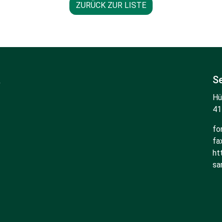
ZURÜCK ZUR LISTE
R
Se
Hü
41
fo
fa
ht
sa