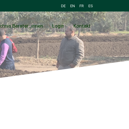
DE
EN
FR
ES
chnis Berater_innen
Login
Kontakt